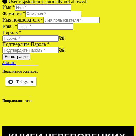
User registration is currently not allowed.
Имя
*
Фамилия
*
Имя пользователя
*
Email
*
Пароль
*
Подтвердите Пароль
*
Регистрация
Логин
Поделиться ссылкой:
Telegram
Понравилось это: