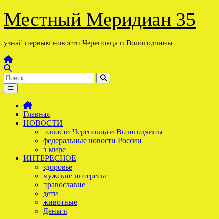
Перейти
Местный Меридиан 35
к
содержимому
узнай первым новости Череповца и Вологодчины
Главная
НОВОСТИ
новости Череповца и Вологодчины
федеральные новости России
в мире
ИНТЕРЕСНОЕ
здоровье
мужские интересы
православие
дети
животные
Деньги