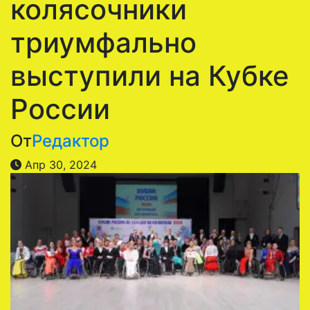
колясочники
триумфально
выступили на Кубке
России
От
Редактор
Апр 30, 2024