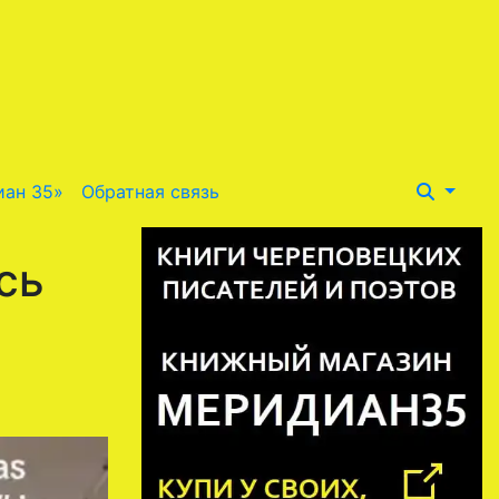
иан 35»
Обратная связь
сь