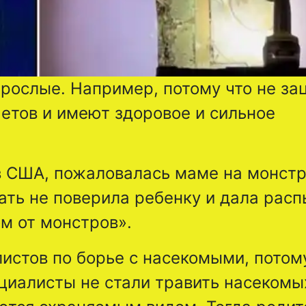
взрослые. Например, потому что не з
четов и имеют здоровое и сильное
в США, пожаловалась маме на монстр
ать не поверила ребенку и дала рас
ом от монстров».
истов по борье с насекомыми, потому
циалисты не стали травить насекомы