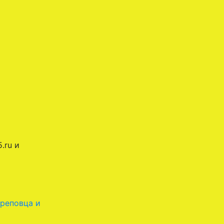
.ru и
реповца и