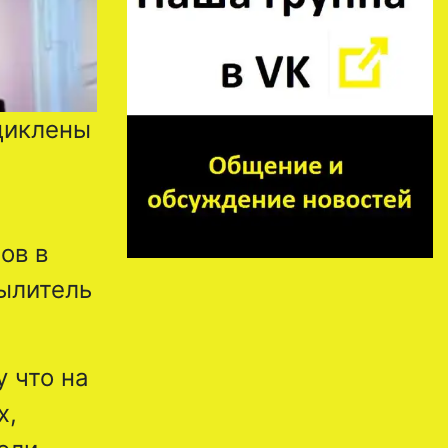
ациклены
ов в
пылитель
 что на
х,