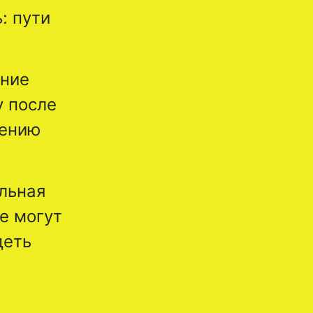
: пути
ение
у после
лению
альная
е могут
деть