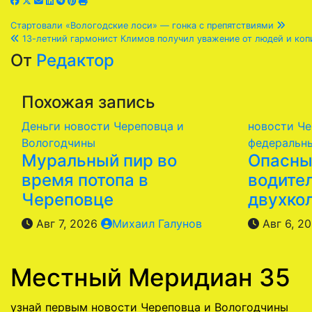
Навигация
Стартовали «Вологодские лоси» — гонка с препятствиями
13-летний гармонист Климов получил уважение от людей и копи
по
От
Редактор
записям
Похожая запись
Деньги
новости Череповца и
новости Че
Вологодчины
федеральн
Муральный пир во
Опасны
время потопа в
водите
Череповце
двухко
Авг 7, 2026
Михаил Галунов
Авг 6, 2
Местный Меридиан 35
узнай первым новости Череповца и Вологодчины