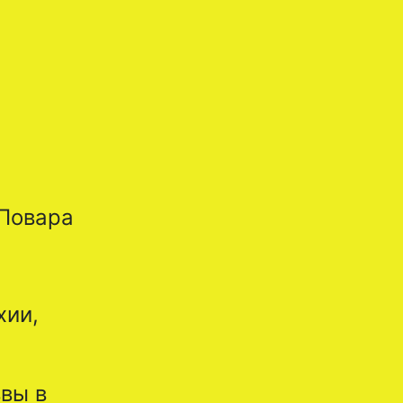
 Повара
хии,
ввы в