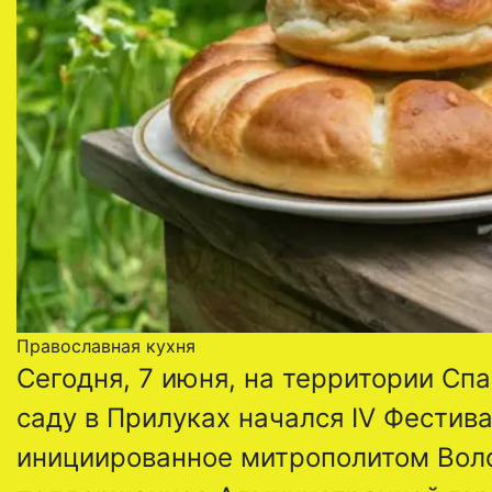
Православная кухня
Сегодня, 7 июня, на территории С
саду в Прилуках начался IV Фестив
инициированное митрополитом Воло