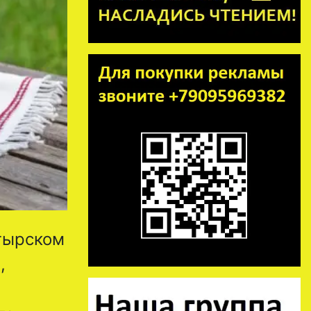
стырском
,