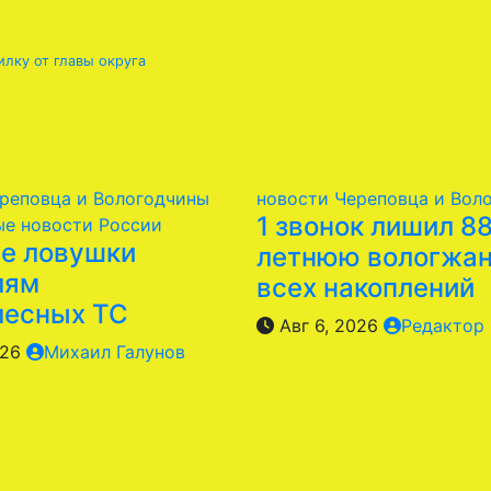
лку от главы округа
реповца и Вологодчины
новости Череповца и Вол
1 звонок лишил 8
ые новости России
е ловушки
летнюю вологжа
лям
всех накоплений
лесных ТС
Авг 6, 2026
Редактор
026
Михаил Галунов