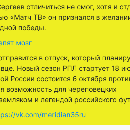
ергеев отличиться не смог, хотя и от
ью «Матч ТВ» он признался в желани
ндной победы.
епят мозг
отправится в отпуск, который планир
вце. Новый сезон РПЛ стартует 18 и
ой России состоится 6 октября проти
ая возможность для череповецких
земляком и легендой российского фу
tps://vk.com/meridian35ru