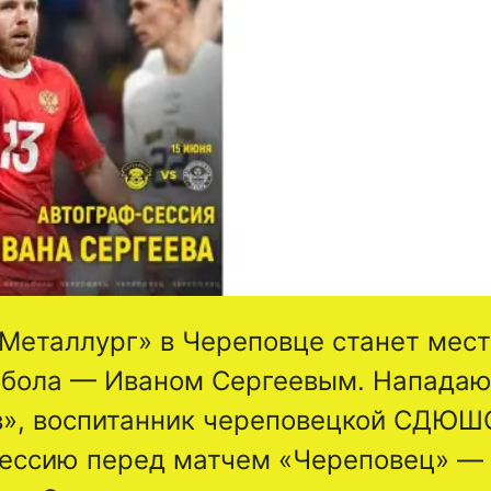
 «Металлург» в Череповце станет мес
утбола — Иваном Сергеевым. Напада
ов», воспитанник череповецкой СДЮШ
сессию перед матчем «Череповец» —