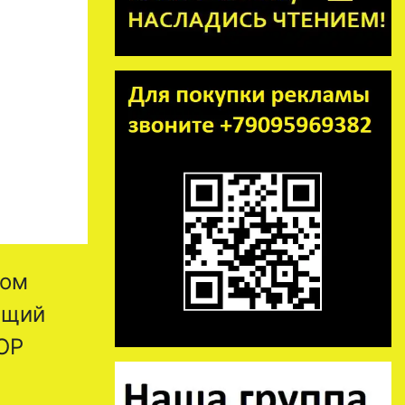
том
ющий
ОР