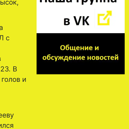
высок,
а
Л с
в
23. В
 голов и
ееву
ился