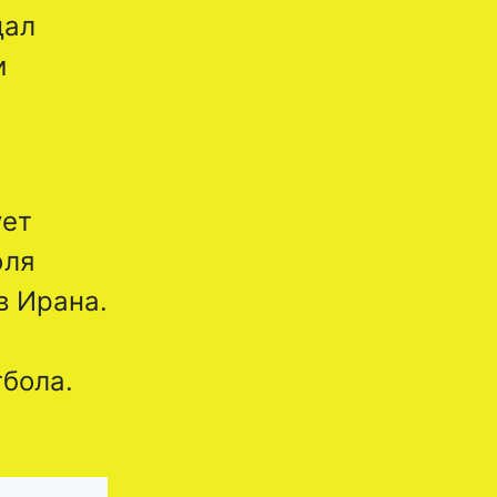
дал
и
ует
юля
в Ирана.
тбола.