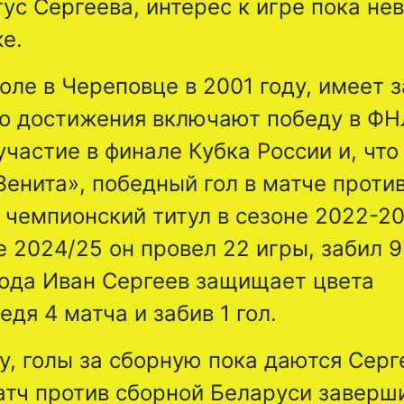
ус Сергеева, интерес к игре пока не
е.
оле в Череповце в 2001 году, имеет з
о достижения включают победу в ФН
частие в финале Кубка России и, что
енита», победный гол в матче проти
чемпионский титул в сезоне 2022-20
 2024/25 он провел 22 игры, забил 9
года Иван Сергеев защищает цвета
дя 4 матча и забив 1 гол.
, голы за сборную пока даются Серг
атч против сборной Беларуси заверш