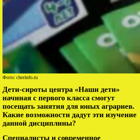
Фото: cherinfo.ru
Дети-сироты центра «Наши дети»
начиная с первого класса смогут
посещать занятия для юных аграриев.
Какие возможности дадут эти изучение
данной дисциплины?
Специалисты и современное