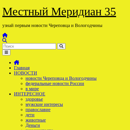
Перейти
Местный Меридиан 35
к
содержимому
узнай первым новости Череповца и Вологодчины
Главная
НОВОСТИ
новости Череповца и Вологодчины
федеральные новости России
в мире
ИНТЕРЕСНОЕ
здоровье
мужские интересы
православие
дети
животные
Деньги