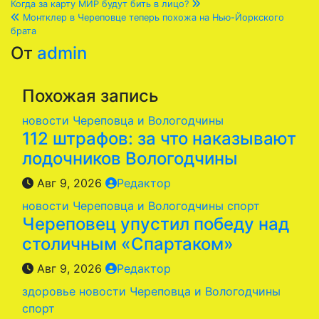
Навигация
Когда за карту МИР будут бить в лицо?
Монтклер в Череповце теперь похожа на Нью-Йоркского
по
брата
От
admin
записям
Похожая запись
новости Череповца и Вологодчины
112 штрафов: за что наказывают
лодочников Вологодчины
Авг 9, 2026
Редактор
новости Череповца и Вологодчины
спорт
Череповец упустил победу над
столичным «Спартаком»
Авг 9, 2026
Редактор
здоровье
новости Череповца и Вологодчины
спорт