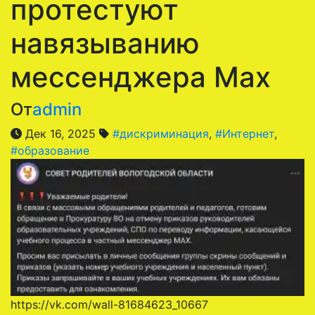
протестуют
навязыванию
мессенджера Max
От
admin
Дек 16, 2025
#дискриминация
,
#Интернет
,
#образование
https://vk.com/wall-81684623_10667