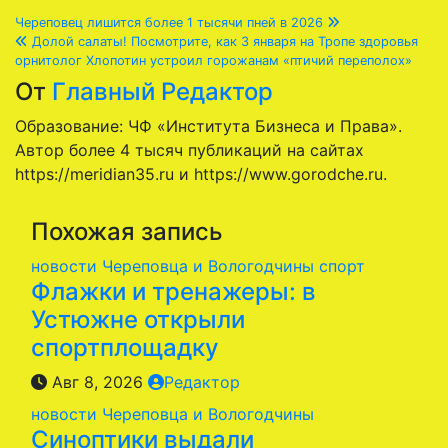
Навигация
Череповец лишится более 1 тысячи пней в 2026
Долой салаты! Посмотрите, как 3 января на Тропе здоровья
по
орнитолог Хлопотин устроил горожанам «птичий переполох»
От
Главный Редактор
записям
Образование: ЧФ «Института Бизнеса и Права».
Автор более 4 тысяч публикаций на сайтах
https://meridian35.ru и https://www.gorodche.ru.
Похожая запись
новости Череповца и Вологодчины
спорт
Флажки и тренажеры: в
Устюжне открыли
спортплощадку
Авг 8, 2026
Редактор
новости Череповца и Вологодчины
Синоптики выдали