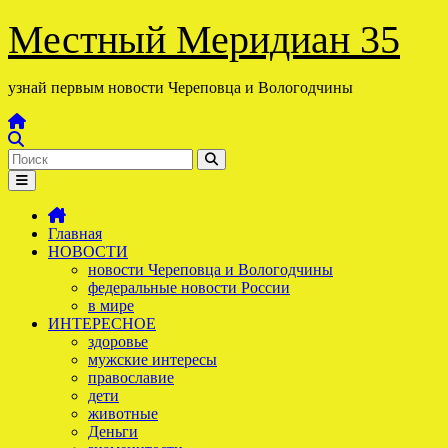
Перейти
Местный Меридиан 35
к
содержимому
узнай первым новости Череповца и Вологодчины
Главная
НОВОСТИ
новости Череповца и Вологодчины
федеральные новости России
в мире
ИНТЕРЕСНОЕ
здоровье
мужские интересы
православие
дети
животные
Деньги