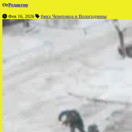
От
Редактор
Фев 16, 2026
#жкх Череповца и Вологодчины