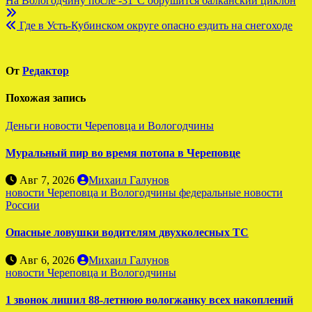
Навигация
На Вологодчину после -31°C обрушится балканский циклон
по
Где в Усть-Кубинском округе опасно ездить на снегоходе
записям
От
Редактор
Похожая запись
Деньги
новости Череповца и Вологодчины
Муральный пир во время потопа в Череповце
Авг 7, 2026
Михаил Галунов
новости Череповца и Вологодчины
федеральные новости
России
Опасные ловушки водителям двухколесных ТС
Авг 6, 2026
Михаил Галунов
новости Череповца и Вологодчины
1 звонок лишил 88-летнюю вологжанку всех накоплений