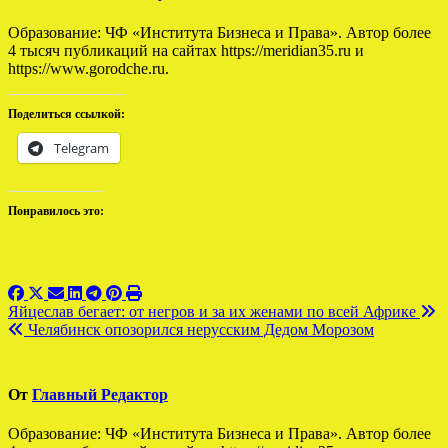
Образование: ЧФ «Института Бизнеса и Права». Автор более
4 тысяч публикаций на сайтах https://meridian35.ru и
https://www.gorodche.ru.
Поделиться ссылкой:
Telegram
Понравилось это:
Навигация
Яйцеслав бегает: от негров и за их женами по всей Африке
Челябинск опозорился нерусским Дедом Морозом
по
записям
От
Главный Редактор
Образование: ЧФ «Института Бизнеса и Права». Автор более