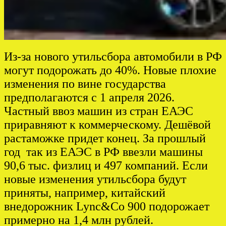
Из-за нового утильсбора автомобили в РФ
могут подорожать до 40%. Новые плохие
изменения по вине государства
предполагаются с 1 апреля 2026.
Частный ввоз машин из стран ЕАЭС
приравняют к коммерческому. Дешёвой
растаможке придет конец. За прошлый
год так из ЕАЭС в РФ ввезли машины
90,6 тыс. физлиц и 497 компаний. Если
новые изменения утильсбора будут
приняты, например, китайский
внедорожник Lync&Co 900 подорожает
примерно на 1,4 млн рублей.