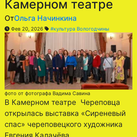
Камерном театре
От
Ольга Начинкина
Фев 20, 2026
#культура Вологодчины
фото от фотографа Вадима Савина
В Камерном театре Череповца
открылась выставка «Сиреневый
спас» череповецкого художника
Евгения Калачёва