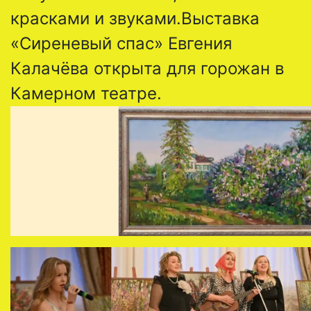
красками и звуками.Выставка
«Сиреневый спас» Евгения
Калачëва открыта для горожан в
Камерном театре.