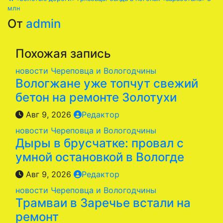
по
млн
От
admin
записям
Похожая запись
новости Череповца и Вологодчины
Вологжане уже топчут свежий
бетон на ремонте Золотухи
Авг 9, 2026
Редактор
новости Череповца и Вологодчины
Дыры в брусчатке: провал с
умной остановкой в Вологде
Авг 9, 2026
Редактор
новости Череповца и Вологодчины
Трамваи в Заречье встали на
ремонт