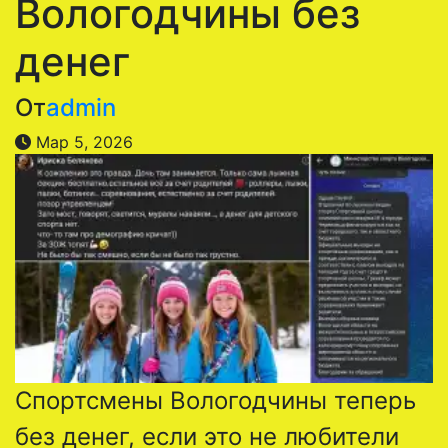
Вологодчины без
денег
От
admin
Мар 5, 2026
Спортсмены Вологодчины теперь
без денег, если это не любители