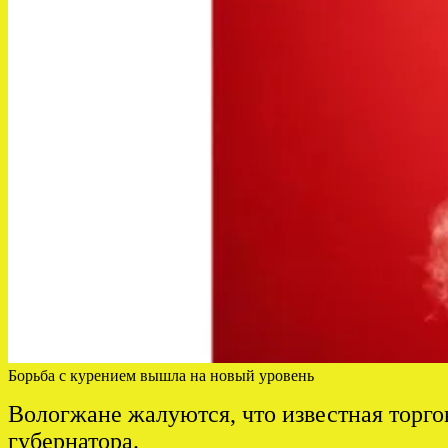
Борьба с курением вышла на новый уровень
Вологжане жалуются, что известная торгов
губернатора.