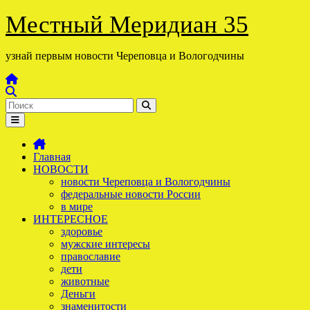
Перейти
Местный Меридиан 35
к
содержимому
узнай первым новости Череповца и Вологодчины
Главная
НОВОСТИ
новости Череповца и Вологодчины
федеральные новости России
в мире
ИНТЕРЕСНОЕ
здоровье
мужские интересы
православие
дети
животные
Деньги
знаменитости