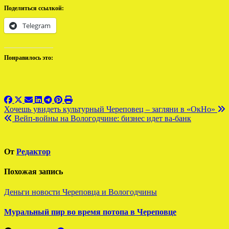
Поделиться ссылкой:
Telegram
Понравилось это:
Навигация
Хочешь увидеть культурный Череповец – загляни в «ОкНо»
Вейп-войны на Вологодчине: бизнес идет ва-банк
по
записям
От
Редактор
Похожая запись
Деньги
новости Череповца и Вологодчины
Муральный пир во время потопа в Череповце