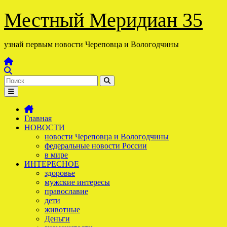
Перейти
Местный Меридиан 35
к
содержимому
узнай первым новости Череповца и Вологодчины
Главная
НОВОСТИ
новости Череповца и Вологодчины
федеральные новости России
в мире
ИНТЕРЕСНОЕ
здоровье
мужские интересы
православие
дети
животные
Деньги