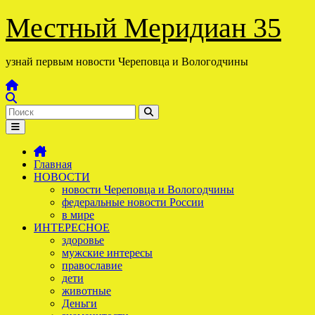
Перейти
Местный Меридиан 35
к
содержимому
узнай первым новости Череповца и Вологодчины
Главная
НОВОСТИ
новости Череповца и Вологодчины
федеральные новости России
в мире
ИНТЕРЕСНОЕ
здоровье
мужские интересы
православие
дети
животные
Деньги