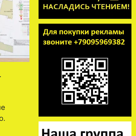
.
не
о.