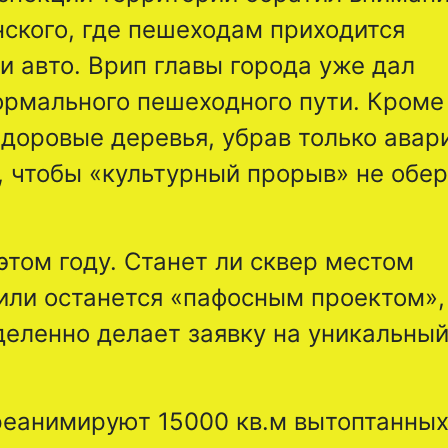
ского, где пешеходам приходится
 авто. Врип главы города уже дал
рмального пешеходного пути. Кроме 
доровые деревья, убрав только авар
, чтобы «культурный прорыв» не обе
том году. Станет ли сквер местом
или останется «пафосным проектом»,
деленно делает заявку на уникальны
реанимируют 15000 кв.м вытоптанны