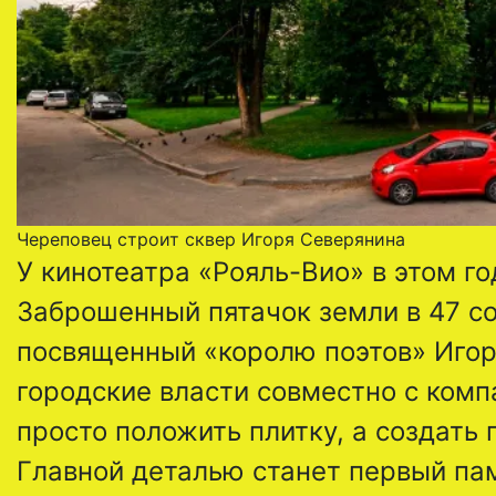
Череповец строит сквер Игоря Северянина
У кинотеатра «Рояль-Вио» в этом г
Заброшенный пятачок земли в 47 со
посвященный «королю поэтов» Игор
городские власти совместно с комп
просто положить плитку, а создать
Главной деталью станет первый па