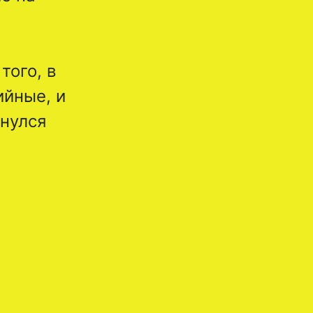
того, в
ийные, и
рнулся
й
х