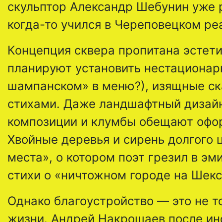
скульптор Александр Шебунин уже 
когда-то учился в Череповецком р
Концепция сквера пропитана эстети
планируют установить нестационарн
шампанском» в меню?), изящные с
стихами. Даже ландшафтный дизайн
композиции и клумбы обещают офор
Хвойные деревья и сирень долгого 
места», о котором поэт грезил в э
стихи о «ничтожном городе на Шекс
Однако благоустройство — это не то
жизни. Андрей Накрошаев после ин