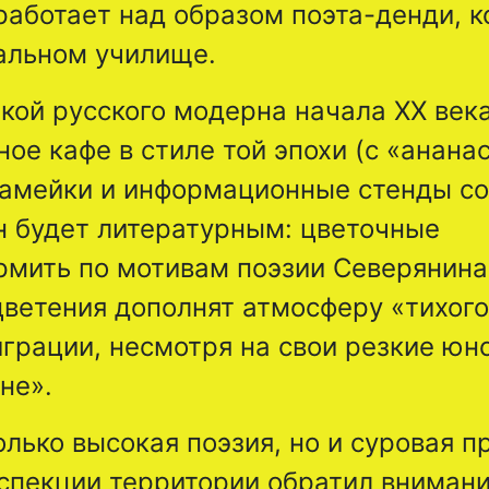
работает над образом поэта-денди, 
еальном училище.
кой русского модерна начала XX века
ое кафе в стиле той эпохи (с «анана
камейки и информационные стенды со
 будет литературным: цветочные
мить по мотивам поэзии Северянина
цветения дополнят атмосферу «тихого
миграции, несмотря на свои резкие ю
не».
лько высокая поэзия, но и суровая п
спекции территории обратил внимани