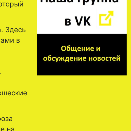
который
. Здесь
сами в
.
ношеские
роза
е на