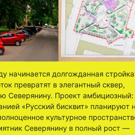
оду начинается долгожданная стройка
ток превратят в элегантный сквер,
ю Северянину. Проект амбициозный:
анией «Русский бисквит» планируют 
 полноценное культурное пространств
мятник Северянину в полный рост —