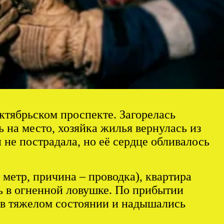
ктябрьском проспекте. Загорелась
 на место, хозяйка жилья вернулась из
не пострадала, но её сердце обливалось
метр, причина – проводка), квартира
 в огненной ловушке. По прибытии
 в тяжелом состоянии и надышались