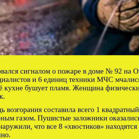
вался сигналом о пожаре в доме № 92 на О
ециалистов и 6 единиц техники МЧС мчались
её кухне бушует пламя. Женщина физически 
к.
 возгорания составила всего 1 квадратный 
ным газом. Пушистые заложники оказались
аружили, что все 8 «хвостиков» находятся
но.