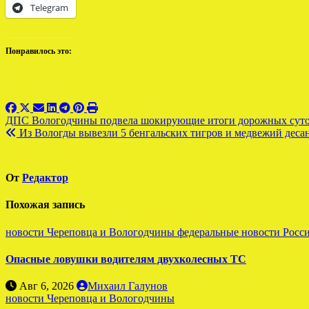
Telegram
Понравилось это:
Навигация
ДПС Вологодчины подвела шокирующие итоги дорожных сут
Из Вологды вывезли 5 бенгальских тигров и медвежий деса
по
записям
От
Редактор
Похожая запись
новости Череповца и Вологодчины
федеральные новости Росс
Опасные ловушки водителям двухколесных ТС
Авг 6, 2026
Михаил Галунов
новости Череповца и Вологодчины