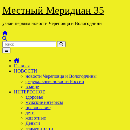
Перейти
Местный Меридиан 35
к
содержимому
узнай первым новости Череповца и Вологодчины
Главная
НОВОСТИ
новости Череповца и Вологодчины
федеральные новости России
в мире
ИНТЕРЕСНОЕ
здоровье
мужские интересы
православие
дети
животные
Деньги
знаменитости