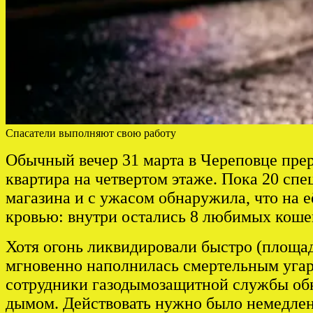
Спасатели выполняют свою работу
Обычный вечер 31 марта в Череповце прер
квартира на четвертом этаже. Пока 20 сп
магазина и с ужасом обнаружила, что на 
кровью: внутри остались 8 любимых коше
Хотя огонь ликвидировали быстро (площадь
мгновенно наполнилась смертельным угар
сотрудники газодымозащитной службы обн
дымом. Действовать нужно было немедлен