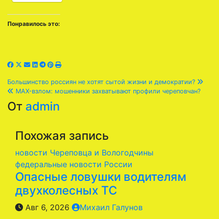
Понравилось это:
Навигация
Большинство россиян не хотят сытой жизни и демократии?
MAX-взлом: мошенники захватывают профили череповчан?
по
От
admin
записям
Похожая запись
новости Череповца и Вологодчины
федеральные новости России
Опасные ловушки водителям
двухколесных ТС
Авг 6, 2026
Михаил Галунов