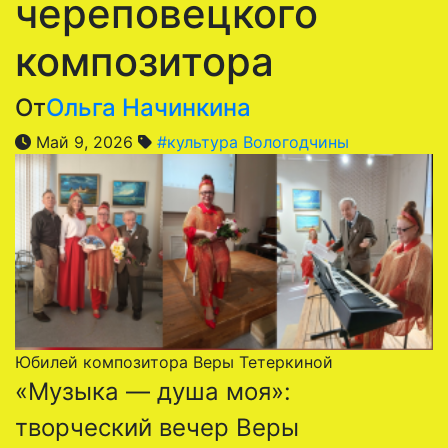
череповецкого
композитора
От
Ольга Начинкина
Май 9, 2026
#культура Вологодчины
Юбилей композитора Веры Тетеркиной
«Музыка — душа моя»:
творческий вечер Веры