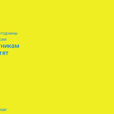
огодчины
сии
тникам
тят
sar