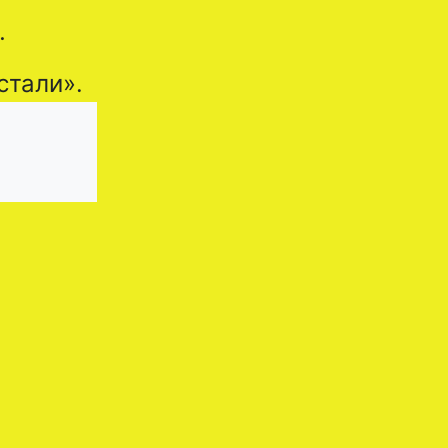
…
стали».