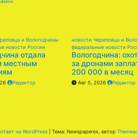
 Африки
реповца и Вологодчины
новости Череповца и Вол
ые новости России
федеральные новости Рос
дчина отдала
Вологодчина: охо
и местным
за дронами запла
иям
200 000 в месяц
026
Редактор
Авг 5, 2026
Редактор
отает на WordPress
|
Тема: Newspaperex, автор
Themean