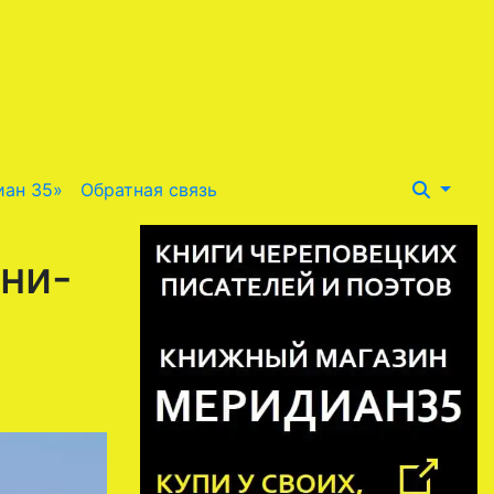
иан 35»
Обратная связь
ни-