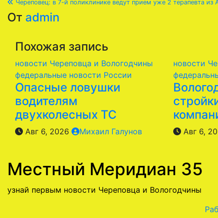
Череповец: в 7-й поликлинике ведут прием уже 2 терапевта из
по
От
admin
записям
Похожая запись
новости Череповца и Вологодчины
новости Че
федеральные новости России
федеральн
Опасные ловушки
Волого
водителям
стройк
двухколесных ТС
компан
Авг 6, 2026
Михаил Галунов
Авг 6, 2
Местный Меридиан 35
узнай первым новости Череповца и Вологодчины
Раб