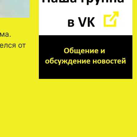
ма.
елся от
.