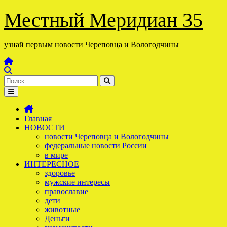
Перейти
Местный Меридиан 35
к
содержимому
узнай первым новости Череповца и Вологодчины
Главная
НОВОСТИ
новости Череповца и Вологодчины
федеральные новости России
в мире
ИНТЕРЕСНОЕ
здоровье
мужские интересы
православие
дети
животные
Деньги