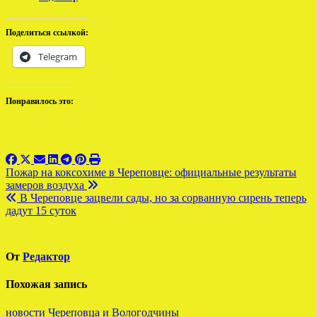
Поделиться ссылкой:
Telegram
Понравилось это:
Навигация
Пожар на коксохиме в Череповце: официальные результаты
замеров воздуха
по
В Череповце зацвели сады, но за сорванную сирень теперь
записям
дадут 15 суток
От
Редактор
Похожая запись
новости Череповца и Вологодчины