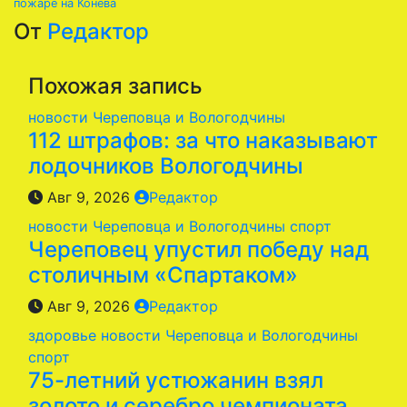
пожаре на Конева
записям
От
Редактор
Похожая запись
новости Череповца и Вологодчины
112 штрафов: за что наказывают
лодочников Вологодчины
Авг 9, 2026
Редактор
новости Череповца и Вологодчины
спорт
Череповец упустил победу над
столичным «Спартаком»
Авг 9, 2026
Редактор
здоровье
новости Череповца и Вологодчины
спорт
75-летний устюжанин взял
золото и серебро чемпионата