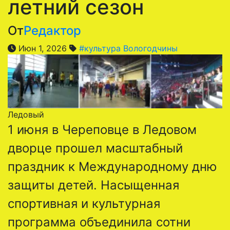
летний сезон
От
Редактор
Июн 1, 2026
#культура Вологодчины
Ледовый
1 июня в Череповце в Ледовом
дворце прошел масштабный
праздник к Международному дню
защиты детей. Насыщенная
спортивная и культурная
программа объединила сотни