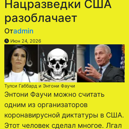
Нацразведки США
разоблачает
От
admin
Июн 24, 2026
Тулси Габбард и Энтони Фаучи
Энтони Фаучи можно считать
одним из организаторов
коронавирусной диктатуры в США.
Этот человек сделал многое. Лгал