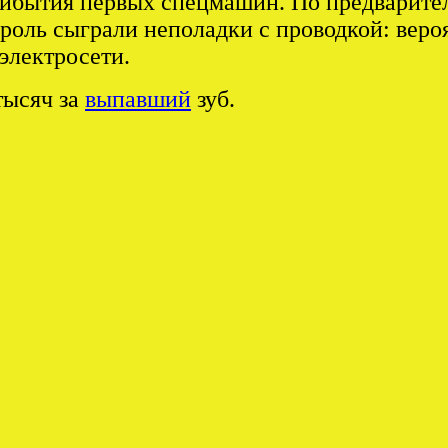
прибытия первых спецмашин. По предварит
роль сыграли неполадки с проводкой: вер
электросети.
тысяч за
выпавший
зуб.