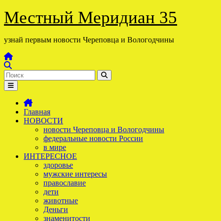
Перейти
Местный Меридиан 35
к
содержимому
узнай первым новости Череповца и Вологодчины
Главная
НОВОСТИ
новости Череповца и Вологодчины
федеральные новости России
в мире
ИНТЕРЕСНОЕ
здоровье
мужские интересы
православие
дети
животные
Деньги
знаменитости