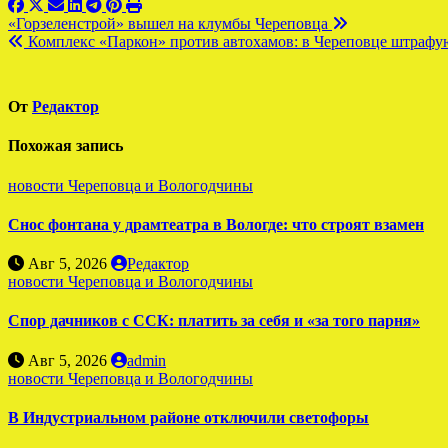
Навигация
«Горзеленстрой» вышел на клумбы Череповца
Комплекс «Паркон» против автохамов: в Череповце штрафуют
по
записям
От
Редактор
Похожая запись
новости Череповца и Вологодчины
Снос фонтана у драмтеатра в Вологде: что строят взамен
Авг 5, 2026
Редактор
новости Череповца и Вологодчины
Спор дачников с ССК: платить за себя и «за того парня»
Авг 5, 2026
admin
новости Череповца и Вологодчины
В Индустриальном районе отключили светофоры