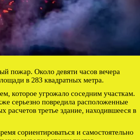
ый пожар. Около девяти часов вечера
лощади в 283 квадратных метра.
м, которое угрожало соседним участкам.
акже серьезно повредила расположенные
 расчетов третье здание, находившееся в
время сориентироваться и самостоятельно