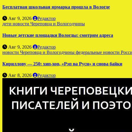
Бесплатная школьная ярмарка прошла в Вологде
Авг 9, 2026
Редактор
дети
новости Череповца и Вологодчины
Новые детские площадки Вологды: смотрим адреса
Авг 9, 2026
Редактор
новости Череповца и Вологодчины
федеральные новости Росс
Кириллову — 250: хип-хоп, «Рэп на Руси» и снова байки
Авг 8, 2026
Редактор