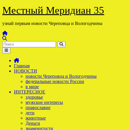
Перейти
Местный Меридиан 35
к
содержимому
узнай первым новости Череповца и Вологодчины
Главная
НОВОСТИ
новости Череповца и Вологодчины
федеральные новости России
в мире
ИНТЕРЕСНОЕ
здоровье
мужские интересы
православие
дети
животные
Деньги
знаменитости