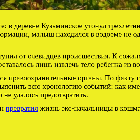
е: в деревне Кузьминское утонул трехлетн
ормации, малыш находился в водоеме не оди
тупил от очевидцев происшествия. К сожал
авалось лишь извлечь тело ребенка из во
тся правоохранительные органы. По факту 
выяснить всю хронологию событий: как имен
 не удалось предотвратить.
ин
превратил
жизнь экс-начальницы в кошма