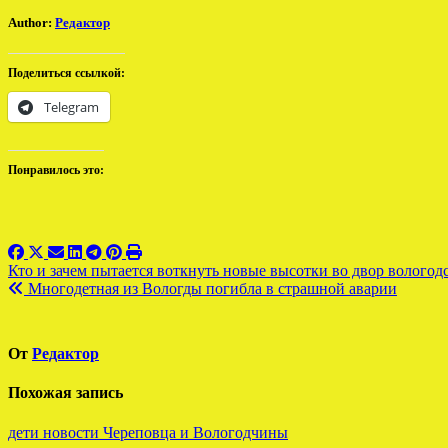
Author:
Редактор
Поделиться ссылкой:
Telegram
Понравилось это:
Навигация
Кто и зачем пытается воткнуть новые высотки во двор волог
Многодетная из Вологды погибла в страшной аварии
по
записям
От
Редактор
Похожая запись
дети
новости Череповца и Вологодчины