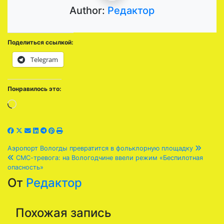
Author:
Редактор
Поделиться ссылкой:
Telegram
Понравилось это:
Загрузка…
Навигация
Аэропорт Вологды превратится в фольклорную площадку
СМС-тревога: на Вологодчине ввели режим «Беспилотная
по
опасность»
От
Редактор
записям
Похожая запись