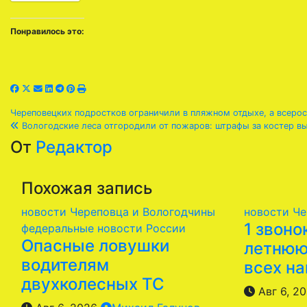
Понравилось это:
Навигация
Череповецких подростков ограничили в пляжном отдыхе, а всеро
Вологодские леса отгородили от пожаров: штрафы за костер в
по
От
Редактор
записям
Похожая запись
новости Череповца и Вологодчины
новости Че
1 звоно
федеральные новости России
Опасные ловушки
летнюю
водителям
всех н
двухколесных ТС
Авг 6, 2