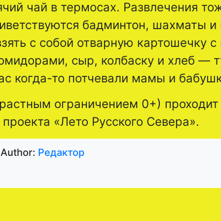
ячий чай в термосах. Развлечения то
риветствуются бадминтон, шахматы и
зять с собой отварную картошечку с
помидорами, сыр, колбаску и хлеб — 
ас когда-то потчевали мамы и бабушк
зрастным ограничением 0+) проходит
 проекта «Лето Русского Севера».
Author:
Редактор