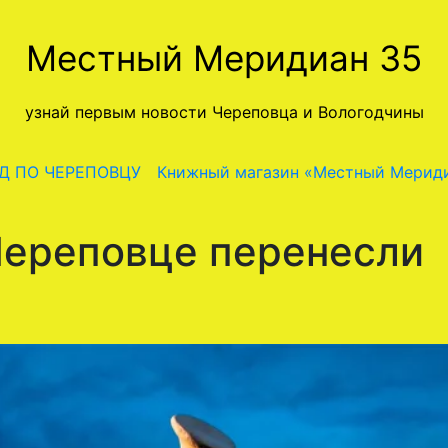
Местный Меридиан 35
узнай первым новости Череповца и Вологодчины
Д ПО ЧЕРЕПОВЦУ
Книжный магазин «Местный Мерид
Череповце перенесли