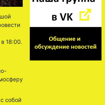
ьшой
ровести
в 18:00.
но-
тмосферу
с собой