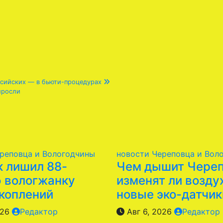
ссийских — в бьюти-процедурах
ыросли
реповца и Вологодчины
новости Череповца и Вол
к лишил 88-
Чем дышит Череп
 вологжанку
изменят ли возду
акоплений
новые эко-датчик
026
Редактор
Авг 6, 2026
Редактор