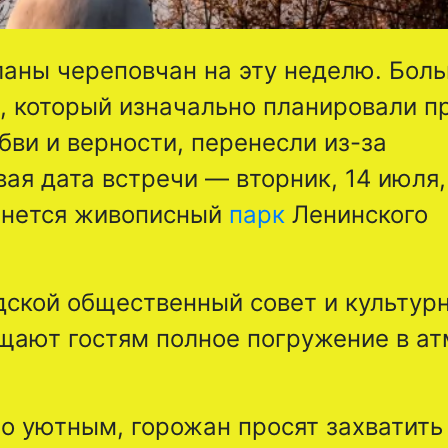
ланы череповчан на эту неделю. Бол
, который изначально планировали п
бви и верности, перенесли из-за
я дата встречи — вторник, 14 июля, 
анется живописный
парк
Ленинского
ской общественный совет и культур
щают гостям полное погружение в а
о уютным, горожан просят захватить 