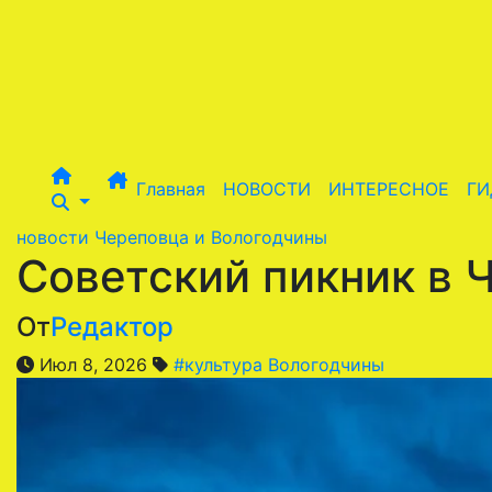
Перейти
к
содержимому
Главная
НОВОСТИ
ИНТЕРЕСНОЕ
ГИ
новости Череповца и Вологодчины
Советский пикник в 
От
Редактор
Июл 8, 2026
#культура Вологодчины