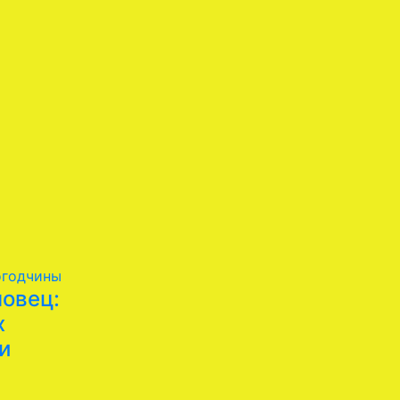
огодчины
овец:
х
и