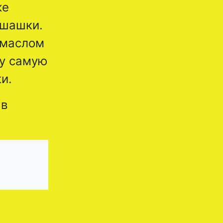
же
 шашки.
 маслом
ту самую
и.
 в