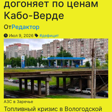
догоняет по ценам
Кабо-Верде
От
Редактор
Июл 9, 2026
#дефицит
АЗС в Заречье
Топливный кризис в Вологодской