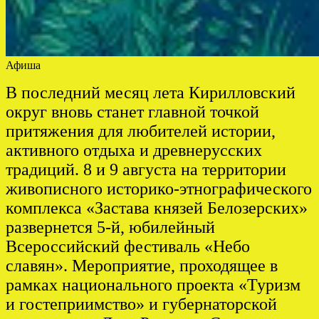
Афиша
В последний месяц лета Кирилловский
округ вновь станет главной точкой
притяжения для любителей истории,
активного отдыха и древнерусских
традиций. 8 и 9 августа на территории
живописного историко-этнографического
комплекса «Застава князей Белозерских»
развернется 5-й, юбилейный
Всероссийский фестиваль «Небо
славян». Мероприятие, проходящее в
рамках национального проекта «Туризм
и гостеприимство» и губернаторской