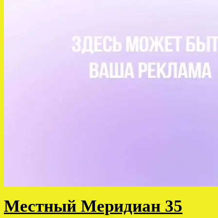
Местный Меридиан 35