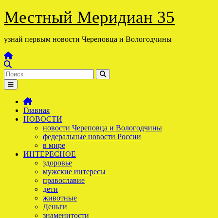
Перейти
Местный Меридиан 35
к
содержимому
узнай первым новости Череповца и Вологодчины
Главная
НОВОСТИ
новости Череповца и Вологодчины
федеральные новости России
в мире
ИНТЕРЕСНОЕ
здоровье
мужские интересы
православие
дети
животные
Деньги
знаменитости