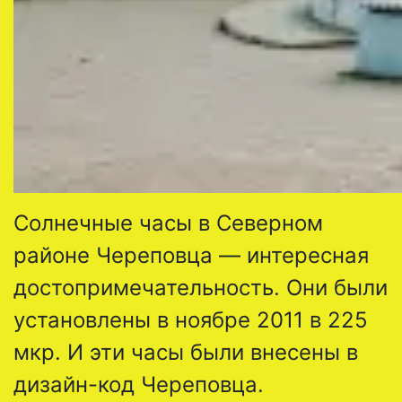
Солнечные часы в Северном
районе Череповца — интересная
достопримечательность. Они были
установлены в ноябре 2011 в 225
мкр. И эти часы были внесены в
дизайн-код Череповца.