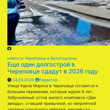
новости Череповца и Вологодчины
Еще один долгострой в
Череповце сдадут в 2026 году
24.03.2026
Редактор
Улица Карла Маркса в Череповце готовится к
большим переменам, которые ждали 8 лет.
Заброшенный остов жилого комплекса «Две
звезды», ставший привычной, но неприятной
деталью городского пейзажа, наконец-то