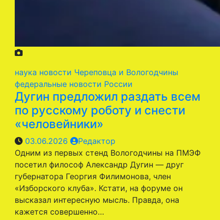
наука
новости Череповца и Вологодчины
федеральные новости России
Дугин предложил раздать всем
по русскому роботу и снести
«человейники»
03.06.2026
Редактор
Одним из первых стенд Вологодчины на ПМЭФ
посетил философ Александр Дугин — друг
губернатора Георгия Филимонова, член
«Изборского клуба». Кстати, на форуме он
высказал интересную мысль. Правда, она
кажется совершенно…