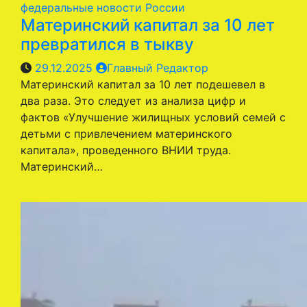
федеральные новости России
Материнский капитал за 10 лет
превратился в тыкву
29.12.2025
Главный Редактор
Материнский капитал за 10 лет подешевел в
два раза. Это следует из анализа цифр и
фактов «Улучшение жилищных условий семей с
детьми с привлечением материнского
капитала», проведенного ВНИИ труда.
Материнский…