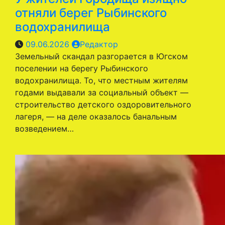
отняли берег Рыбинского
водохранилища
09.06.2026
Редактор
Земельный скандал разгорается в Югском
поселении на берегу Рыбинского
водохранилища. То, что местным жителям
годами выдавали за социальный объект —
строительство детского оздоровительного
лагеря, — на деле оказалось банальным
возведением…