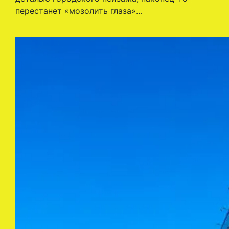
перестанет «мозолить глаза»…