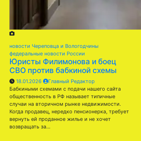
новости Череповца и Вологодчины
федеральные новости России
Юристы Филимонова и боец
СВО против бабкиной схемы
18.01.2026
Главный Редактор
Бабкиными схемами с подачи нашего сайта
общественность в РФ называет типичные
случаи на вторичном рынке недвижимости.
Когда продавец, нередко пенсионерка, требует
вернуть ей проданное жилье и не хочет
возвращать за…