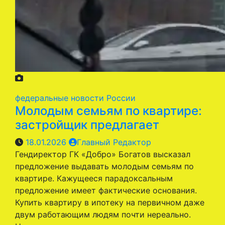
федеральные новости России
Молодым семьям по квартире:
застройщик предлагает
18.01.2026
Главный Редактор
Гендиректор ГК «Добро» Богатов высказал
предложение выдавать молодым семьям по
квартире. Кажущееся парадоксальным
предложение имеет фактические основания.
Купить квартиру в ипотеку на первичном даже
двум работающим людям почти нереально.