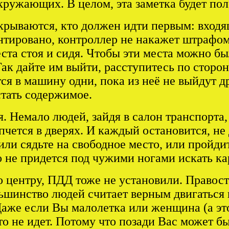
кружающих. В целом, эта заметка будет пол
ткрываются, кто должен идти первым: вхо
ентировано, контроллер не накажет штрафо
ста стоя и сидя. Чтобы эти места можно бы
ак дайте им выйти, расступитесь по сторон
тся в машину одни, пока из неё не выйдут 
стать содержимое.
. Немало людей, зайдя в салон транспорта,
пчется в дверях. И каждый остановится, не 
или сядьте на свободное место, или пройди
о не придется под чужими ногами искать ка
по центру, ПДД тоже не установили. Правос
ьшинство людей считает верным двигаться п
аже если Вы малолетка или женщина (а это н
о не идет. Потому что позади Вас может бы