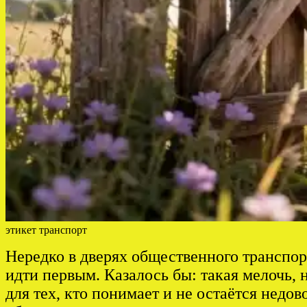
этикет транспорт
Нередко в дверях общественного транспор
идти первым. Казалось бы: такая мелочь, 
для тех, кто понимает и не остаётся недо