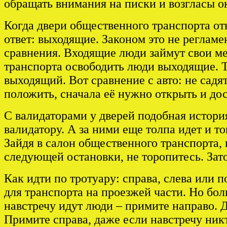
обращать внимания на писки и возгласы о
Когда двери общественного транспорта о
ответ: выходящие. Законом это не реглам
сравнения. Входящие люди займут свои ме
транспорта освободить люди выходящие. Т
выходящий. Вот сравнение с авто: не садя
положить, сначала её нужно открыть и до
С валидаторами у дверей подобная история
валидатору. А за ними еще толпа идет и то
Зайдя в салон общественного транспорта, 
следующей остановки, не торопитесь. Зат
Как идти по тротуару: справа, слева или 
для транспорта на проезжей части. Но бол
навстречу идут люди – примите направо. Д
Примите справа, даже если навстречу никт