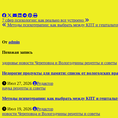
Навигация
7 сфер психологии: как реально все устроено
Методы психотерапии: как выбрать между КПТ и гештальто
по
записям
От
admin
Похожая запись
здоровье
новости Череповца и Вологодчины
рецепты и советы
Недорогие продукты для памяти: список от вологодских вр
Июл 27, 2026
Редактор
наука
рецепты и советы
Методы психотерапии: как выбрать между КПТ и гешталь
Июл 19, 2026
Редактор
новости Череповца и Вологодчины
рецепты и советы