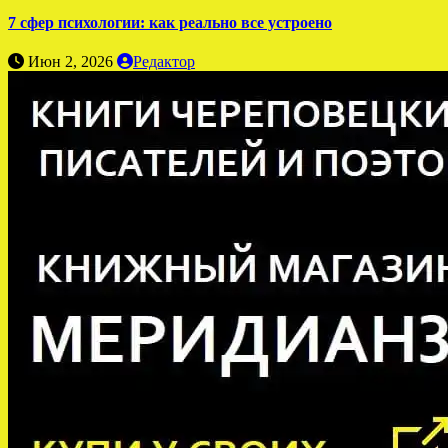
7 сфер психологии: как реально все устроено
Июн 2, 2026
Редактор