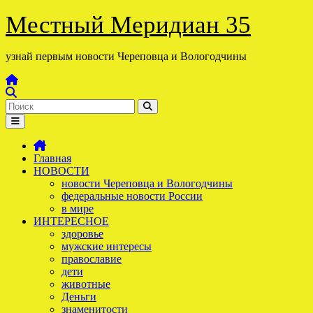
Перейти
Местный Меридиан 35
к
содержимому
узнай первым новости Череповца и Вологодчины
Главная
НОВОСТИ
новости Череповца и Вологодчины
федеральные новости России
в мире
ИНТЕРЕСНОЕ
здоровье
мужские интересы
православие
дети
животные
Деньги
знаменитости