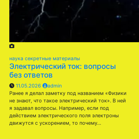
наука
секретные материалы
Электрический ток: вопросы
без ответов
11.05.2026
admin
Ранее я делал заметку под названием «Физики
не знают, что такое электрический ток». В ней
я задавал вопросы. Например, если под
действием электрического поля электроны
движутся с ускорением, то почему…