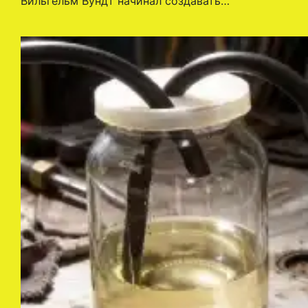
Вильгельм Вундт начинал создавать…