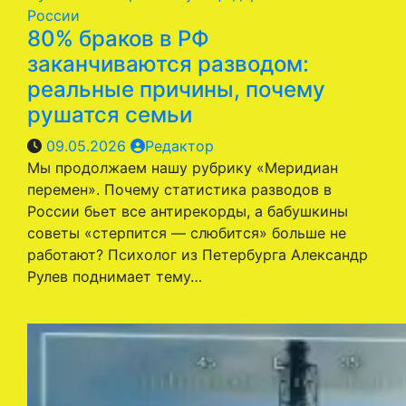
России
80% браков в РФ
заканчиваются разводом:
реальные причины, почему
рушатся семьи
09.05.2026
Редактор
Мы продолжаем нашу рубрику «Меридиан
перемен». Почему статистика разводов в
России бьет все антирекорды, а бабушкины
советы «стерпится — слюбится» больше не
работают? Психолог из Петербурга Александр
Рулев поднимает тему…