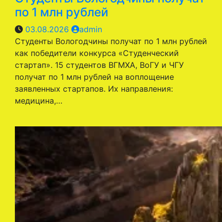
по 1 млн рублей
03.08.2026
admin
Студенты Вологодчины получат по 1 млн рублей
как победители конкурса «Студенческий
стартап». 15 студентов ВГМХА, ВоГУ и ЧГУ
получат по 1 млн рублей на воплощение
заявленных стартапов. Их направления:
медицина,…